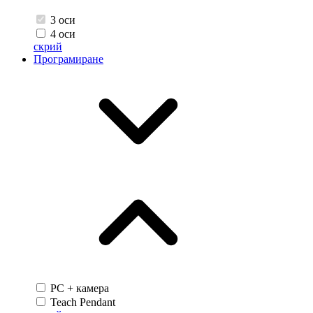
3 оси
4 оси
скрий
Програмиране
PC + камера
Teach Pendant