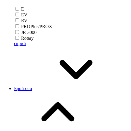
E
EV
RV
PROPlus/PROX
JR 3000
Rotary
скрий
Брой оси