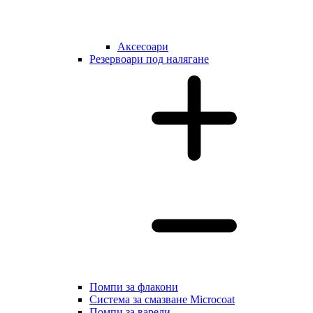
Аксесоари
Резервоари под налягане
Помпи за флакони
Система за смазване Microcoat
Помпи за варели