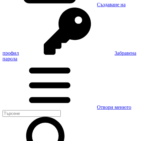
Създаване на
профил
Забравена
парола
Отвори менюто