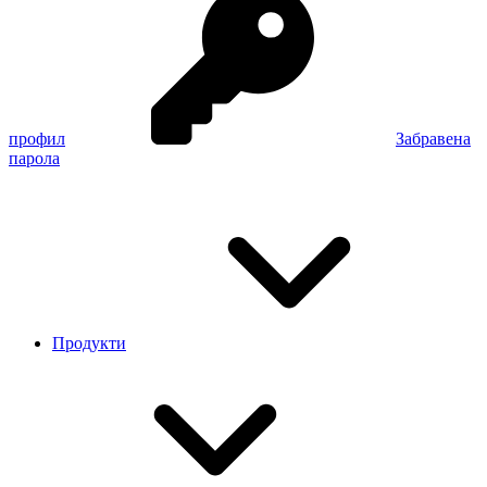
профил
Забравена
парола
Продукти