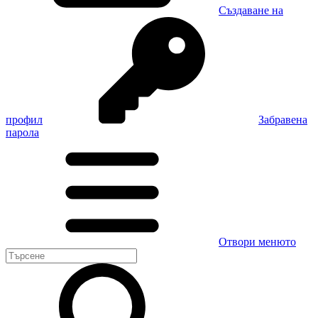
Създаване на
профил
Забравена
парола
Отвори менюто