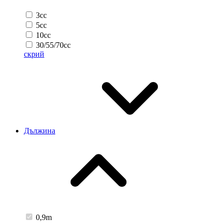
3cc
5cc
10cc
30/55/70cc
скрий
Дължина
0,9m