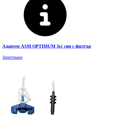
Адаптер ASM OPTIMUM 3cc син с филтър
Запитване