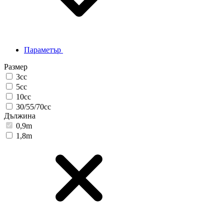
Параметър
Размер
3cc
5cc
10cc
30/55/70cc
Дължина
0,9m
1,8m