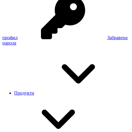
профил
Забравена
парола
Продукти