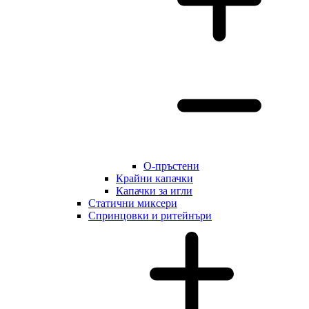
О-пръстени
Крайни капачки
Капачки за игли
Статични миксери
Cпринцовки и ритейнъри