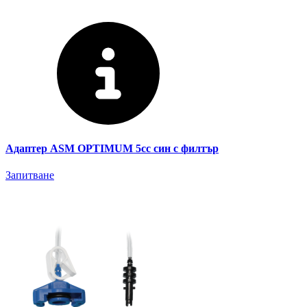
Адаптер ASM OPTIMUM 5cc син с филтър
Запитване