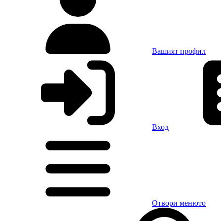
Вашият профил
Вход
Отвори менюто