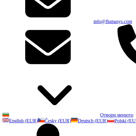
info@flumasys.com
Отвори менюто
English (EUR)
Česky (EUR)
Deutsch (EUR)
Polski (E