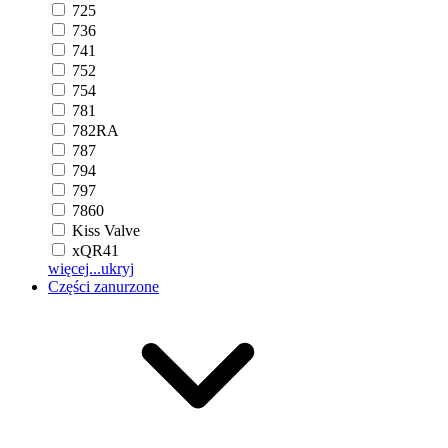
725
736
741
752
754
781
782RA
787
794
797
7860
Kiss Valve
xQR41
więcej...
ukryj
Części zanurzone