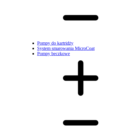
Pompy do kartridży
System smarowania MicroCoat
Pompy beczkowe