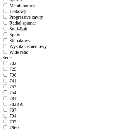
Membranowy
Tłokowy
Progressive cavity
Radial spinner
Snuf-Bak
Spray
Ślimakowy
Wysokociśnieniowy
Wide ratio
Seria
702
725
736
741
752
754
781
782RA
787
794
797
7860