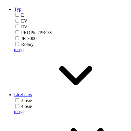
Typ
E
EV
RV
PROPlus/PROX
JR 3000
Rotary
ukryj
Liczba os
3 osie
4 osie
ukryj