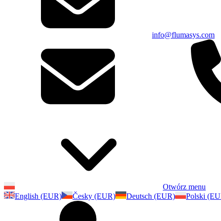
info@flumasys.com
Otwórz menu
English (EUR)
Česky (EUR)
Deutsch (EUR)
Polski (E