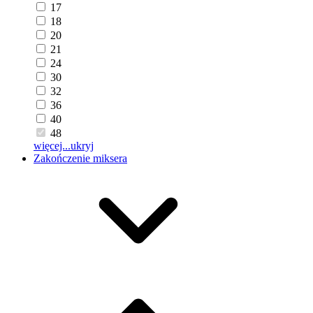
17
18
20
21
24
30
32
36
40
48
więcej...
ukryj
Zakończenie miksera