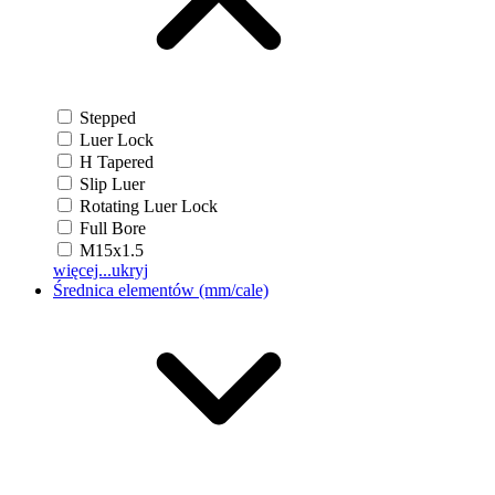
Stepped
Luer Lock
H Tapered
Slip Luer
Rotating Luer Lock
Full Bore
M15x1.5
więcej...
ukryj
Średnica elementów (mm/cale)