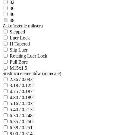
32
36
40
48
Zakończenie miksera
Stepped
Luer Lock
H Tapered
Slip Luer
Rotating Luer Lock
Full Bore
M15x1.5
Średnica elementów (mm/cale)
2.36 / 0.093“
3.18 / 0.125“
4.75 / 0.187“
4.80 / 0.189“
5.16 / 0.203“
5.40 / 0.213“
6.30 / 0.248“
6.35 / 0.250“
6.38 / 0.251“
8.00 / 0.314“