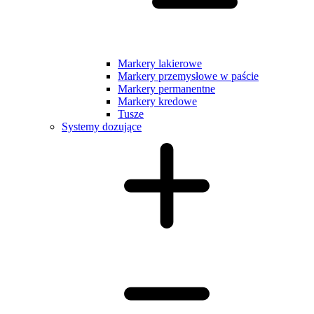
Markery lakierowe
Markery przemysłowe w paście
Markery permanentne
Markery kredowe
Tusze
Systemy dozujące