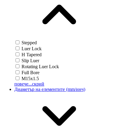
Stepped
Luer Lock
H Tapered
Slip Luer
Rotating Luer Lock
Full Bore
M15x1.5
повече...
скрий
Диаметър на елементите (mm/инч)