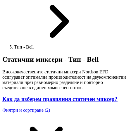
Тип - Bell
Статични миксери - Тип - Bell
Висококачествените статични
миксери
Nordson EFD
осигуряват оптимална производителност на двукомпонентни
материали чрез равномерно разделяне и повторно
съединяване в единен хомогенен поток.
Как да изберем правилния статичен миксер?
Филтри и сортиране (2)