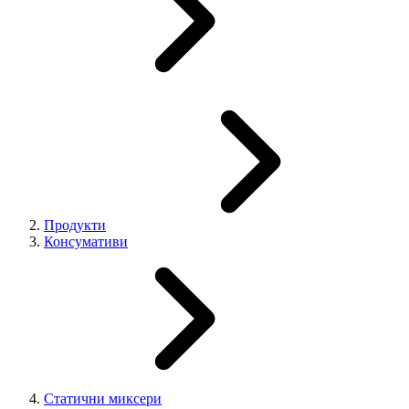
Продукти
Консумативи
Статични миксери