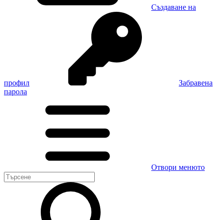
Създаване на
профил
Забравена
парола
Отвори менюто