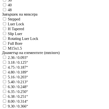
36
40
48
Завършек на миксера
Stepped
Luer Lock
H Tapered
Slip Luer
Rotating Luer Lock
Full Bore
M15x1.5
Диаметър на елементите (mm/инч)
2.36 / 0.093“
3.18 / 0.125“
4.75 / 0.187“
4.80 / 0.189“
5.16 / 0.203“
5.40 / 0.213“
6.30 / 0.248“
6.35 / 0.250“
6.38 / 0.251“
8.00 / 0.314“
9.30 / 0.366“