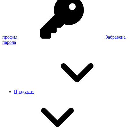
профил
Забравена
парола
Продукти