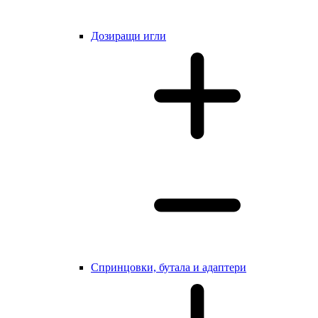
Дозиращи игли
Cпринцовки, бутала и адаптери