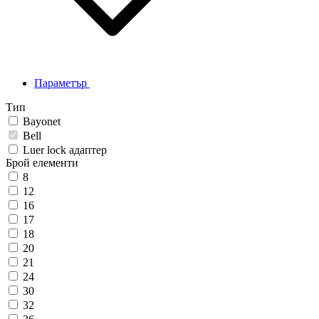
Параметър
Тип
Bayonet
Bell
Luer lock адаптер
Брой елементи
8
12
16
17
18
20
21
24
30
32