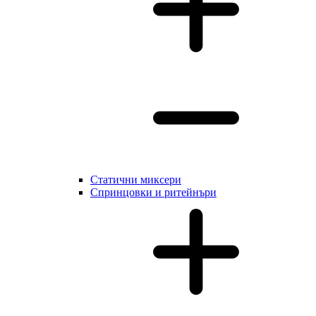
Статични миксери
Cпринцовки и ритейнъри