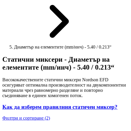
Диаметър на елементите (mm/инч) - 5.40 / 0.213“
Статични миксери - Диаметър на
елементите (mm/инч) - 5.40 / 0.213“
Висококачествените статични
миксери
Nordson EFD
осигуряват оптимална производителност на двукомпонентни
материали чрез равномерно разделяне и повторно
съединяване в единен хомогенен поток.
Как да изберем правилния статичен миксер?
Филтри и сортиране (2)