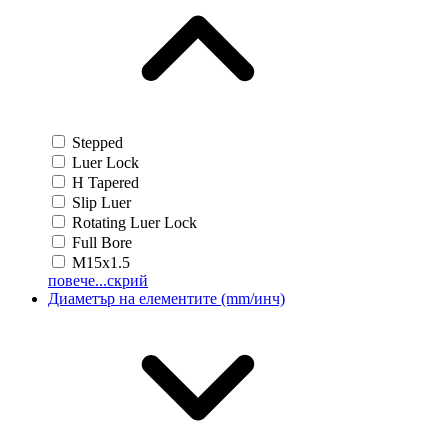
Stepped
Luer Lock
H Tapered
Slip Luer
Rotating Luer Lock
Full Bore
M15x1.5
повече...
скрий
Диаметър на елементите (mm/инч)