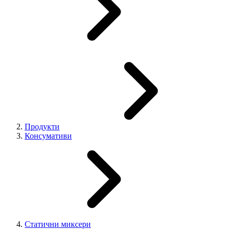
Продукти
Консумативи
Статични миксери