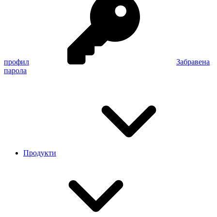
профил
Забравена
парола
Продукти