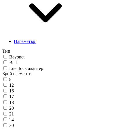
Параметър
Тип
Bayonet
Bell
Luer lock адаптер
Брой елементи
8
12
16
17
18
20
21
24
30