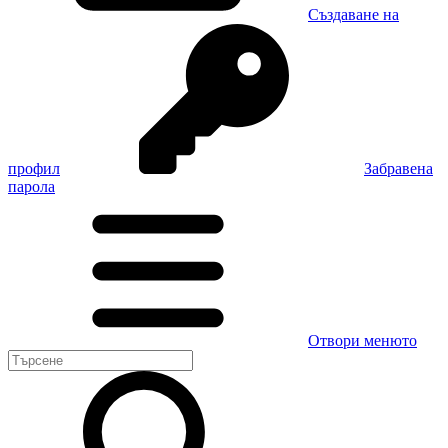
Създаване на
профил
Забравена
парола
Отвори менюто