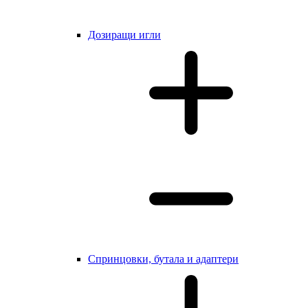
Дозиращи игли
Cпринцовки, бутала и адаптери