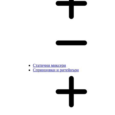
Статични миксери
Cпринцовки и ритейнъри