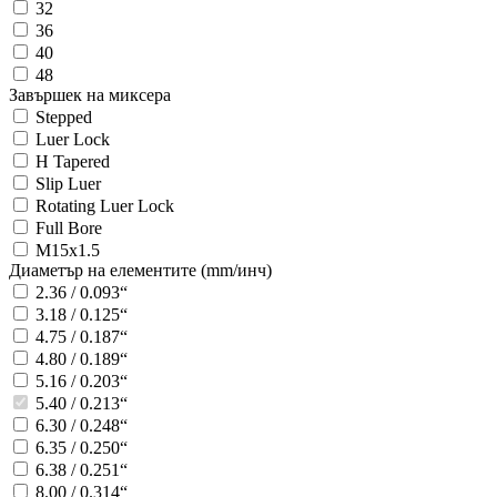
32
36
40
48
Завършек на миксера
Stepped
Luer Lock
H Tapered
Slip Luer
Rotating Luer Lock
Full Bore
M15x1.5
Диаметър на елементите (mm/инч)
2.36 / 0.093“
3.18 / 0.125“
4.75 / 0.187“
4.80 / 0.189“
5.16 / 0.203“
5.40 / 0.213“
6.30 / 0.248“
6.35 / 0.250“
6.38 / 0.251“
8.00 / 0.314“