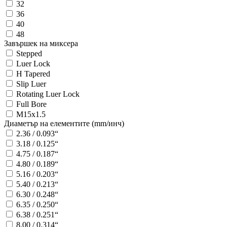
32
36
40
48
Завършек на миксера
Stepped
Luer Lock
H Tapered
Slip Luer
Rotating Luer Lock
Full Bore
M15x1.5
Диаметър на елементите (mm/инч)
2.36 / 0.093“
3.18 / 0.125“
4.75 / 0.187“
4.80 / 0.189“
5.16 / 0.203“
5.40 / 0.213“
6.30 / 0.248“
6.35 / 0.250“
6.38 / 0.251“
8.00 / 0.314“