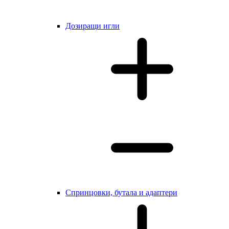
Дозиращи игли
Cпринцовки, бутала и адаптери