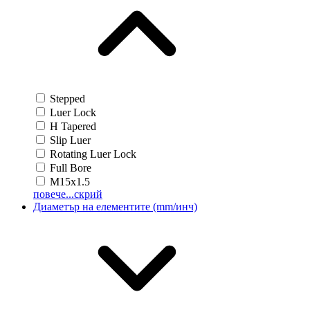
Stepped
Luer Lock
H Tapered
Slip Luer
Rotating Luer Lock
Full Bore
M15x1.5
повече...
скрий
Диаметър на елементите (mm/инч)