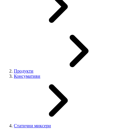
Продукти
Консумативи
Статични миксери