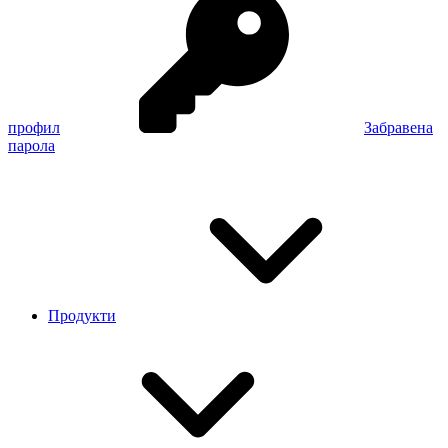
профил
Забравена
парола
Продукти