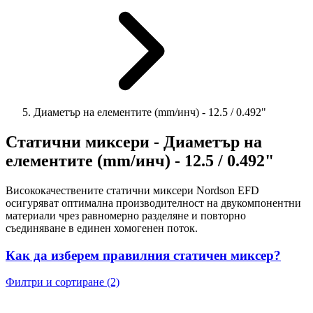
Диаметър на елементите (mm/инч) - 12.5 / 0.492"
Статични миксери - Диаметър на
елементите (mm/инч) - 12.5 / 0.492"
Висококачествените статични
миксери
Nordson EFD
осигуряват оптимална производителност на двукомпонентни
материали чрез равномерно разделяне и повторно
съединяване в единен хомогенен поток.
Как да изберем правилния статичен миксер?
Филтри и сортиране (2)