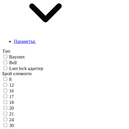
Параметър
Тип
Bayonet
Bell
Luer lock адаптер
Брой елементи
8
12
16
17
18
20
21
24
30