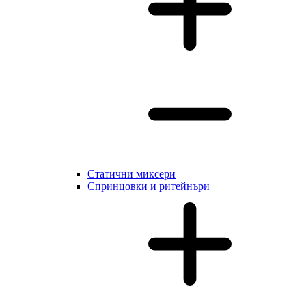
Статични миксери
Cпринцовки и ритейнъри