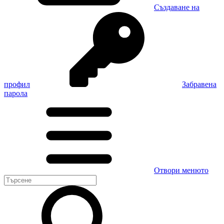
Създаване на
профил
Забравена
парола
Отвори менюто