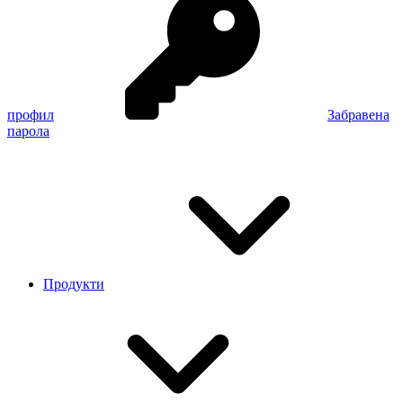
профил
Забравена
парола
Продукти