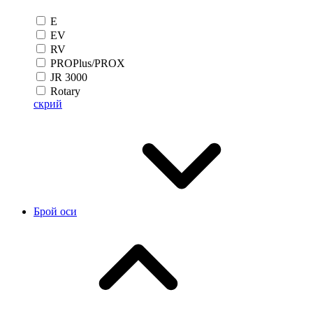
E
EV
RV
PROPlus/PROX
JR 3000
Rotary
скрий
Брой оси