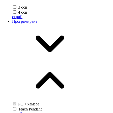
3 оси
4 оси
скрий
Програмиране
PC + камера
Teach Pendant