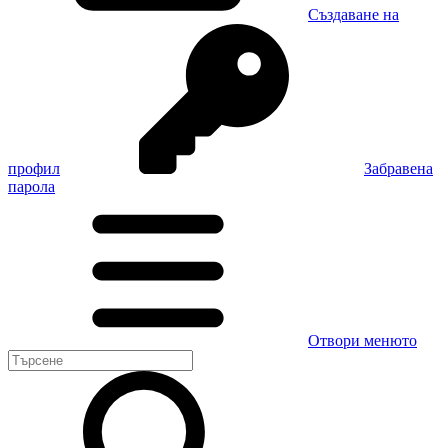
Създаване на
профил
Забравена
парола
Отвори менюто