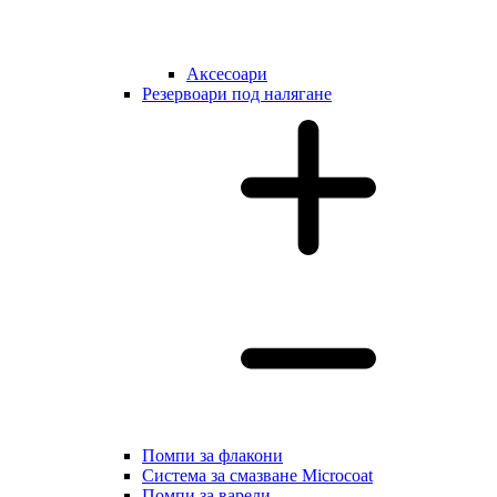
Аксесоари
Резервоари под налягане
Помпи за флакони
Система за смазване Microcoat
Помпи за варели