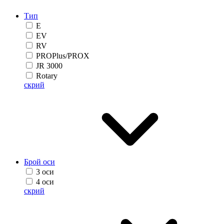
Тип
E
EV
RV
PROPlus/PROX
JR 3000
Rotary
скрий
Брой оси
3 оси
4 оси
скрий