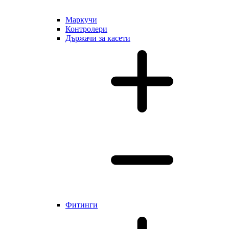
Маркучи
Контролери
Държачи за касети
Фитинги