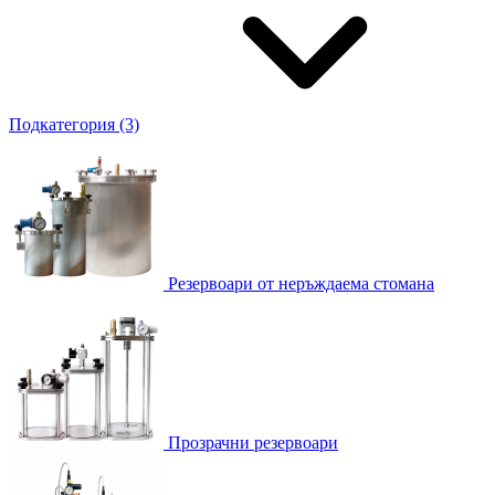
Подкатегория (3)
Резервоари от неръждаема стомана
Прозрачни резервоари