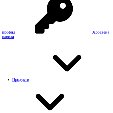
профил
Забравена
парола
Продукти