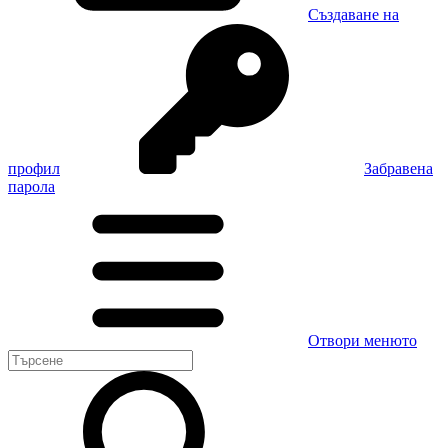
Създаване на
профил
Забравена
парола
Отвори менюто