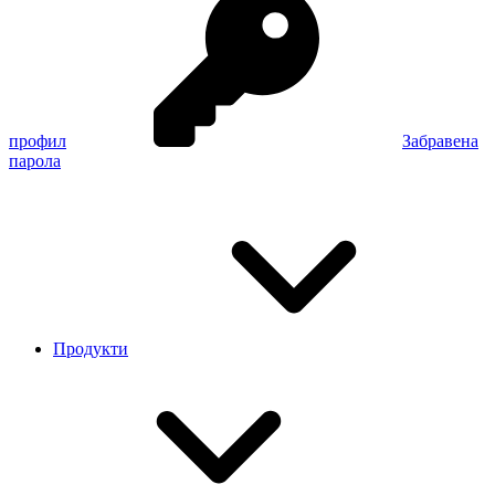
профил
Забравена
парола
Продукти