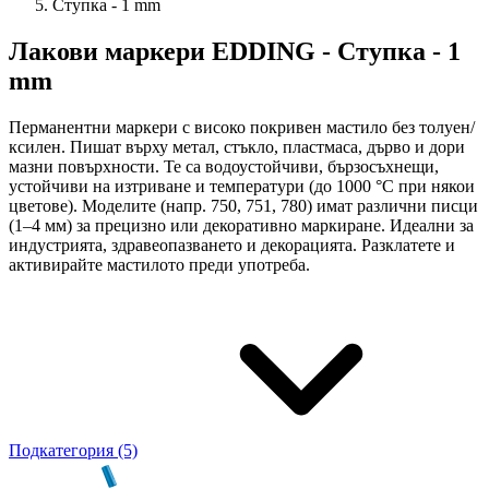
Ступка - 1 mm
Лакови маркери EDDING - Ступка - 1
mm
Перманентни маркери с високо покривен мастило без толуен/
ксилен. Пишат върху метал, стъкло, пластмаса, дърво и дори
мазни повърхности. Те са водоустойчиви, бързосъхнещи,
устойчиви на изтриване и температури (до 1000 °C при някои
цветове). Моделите (напр. 750, 751, 780) имат различни писци
(1–4 мм) за прецизно или декоративно маркиране. Идеални за
индустрията, здравеопазването и декорацията. Разклатете и
активирайте мастилото преди употреба.
Подкатегория (5)