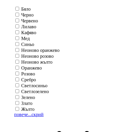
Бяло
Черно
Червено
Лилаво
Кафяво
Мед
Синьо
Неоново оранжево
Неоново розово
Неоново жълто
Оранжево
Розово
Сребро
Светлосиньо
Светлозелено
Зелено
Злато
Жълто
повече...
скрий