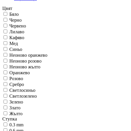
Цвят
Бяло
Черно
Червено
Лилаво
Кафяво
Мед
Синьо
Неоново оранжево
Неоново розово
Неоново жълто
Оранжево
Розово
Сребро
Светлосиньо
Светлозелено
Зелено
Злато
Жълто
Ступка
0.3 mm
0.6 mm