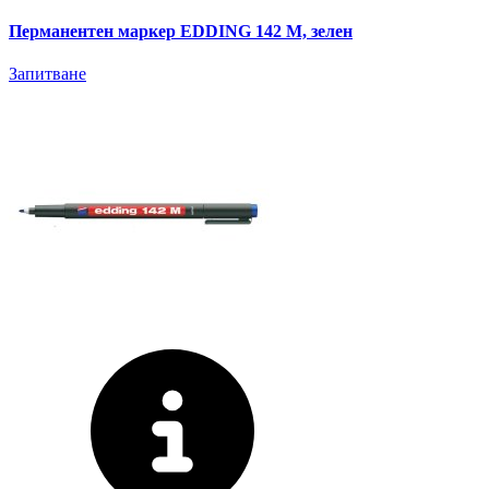
Перманентен маркер EDDING 142 M, зелен
Запитване