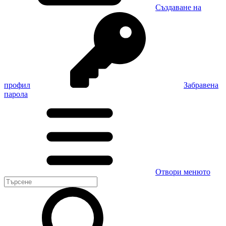
Създаване на
профил
Забравена
парола
Отвори менюто