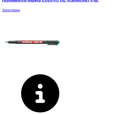
Перманентен маркер EDDING 142 M,комплект 4 бр.
Запитване