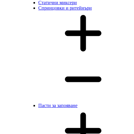
Статични миксери
Cпринцовки и ритейнъри
Пасти за запояване