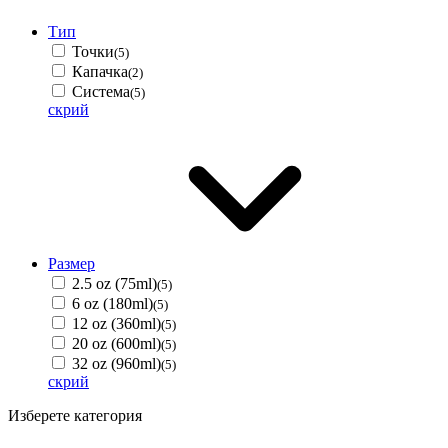
Тип
Точки
(5)
Капачка
(2)
Система
(5)
скрий
Размер
2.5 oz (75ml)
(5)
6 oz (180ml)
(5)
12 oz (360ml)
(5)
20 oz (600ml)
(5)
32 oz (960ml)
(5)
скрий
Изберете категория