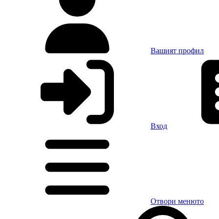
Вашият профил
Вход
Отвори менюто