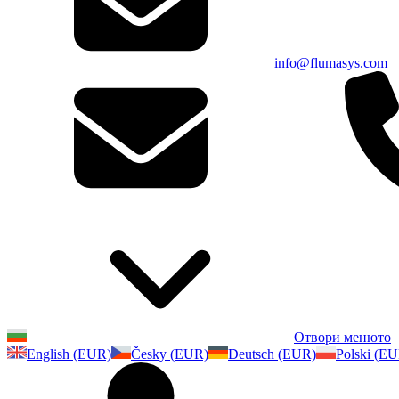
info@flumasys.com
Отвори менюто
English (EUR)
Česky (EUR)
Deutsch (EUR)
Polski (E