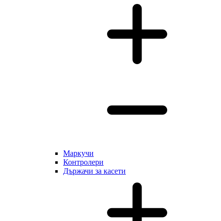
Маркучи
Контролери
Държачи за касети