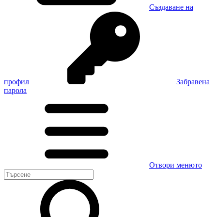
Създаване на
профил
Забравена
парола
Отвори менюто