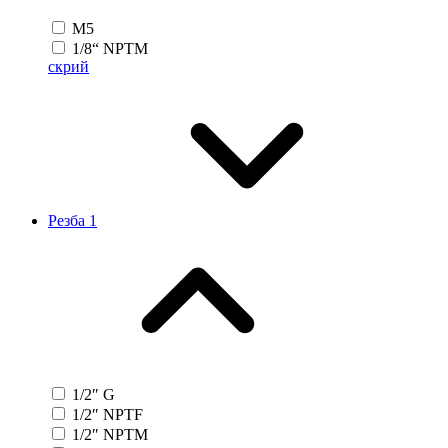
M5
1/8“ NPTM
скрий
Резба 1
1/2″ G
1/2″ NPTF
1/2″ NPTM