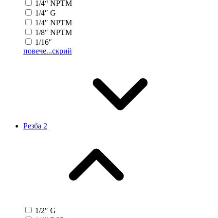
1/4“ NPTM
1/4″ G
1/4″ NPTM
1/8″ NPTM
1/16″
повече...
скрий
Резба 2
1/2″ G