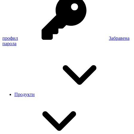
профил
Забравена
парола
Продукти