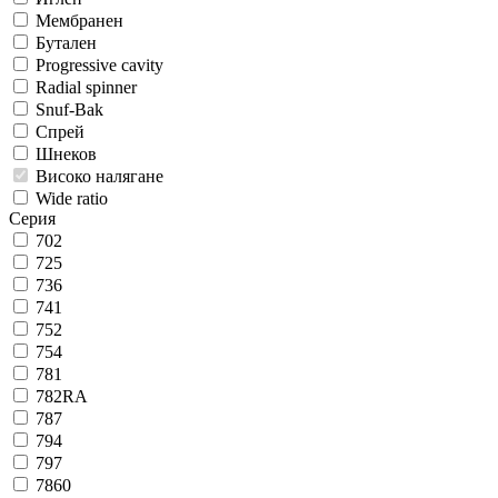
Мембранен
Бутален
Progressive cavity
Radial spinner
Snuf-Bak
Спрей
Шнеков
Високо налягане
Wide ratio
Серия
702
725
736
741
752
754
781
782RA
787
794
797
7860