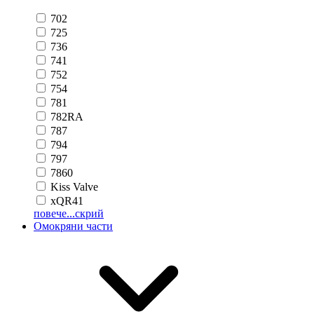
702
725
736
741
752
754
781
782RA
787
794
797
7860
Kiss Valve
xQR41
повече...
скрий
Омокряни части