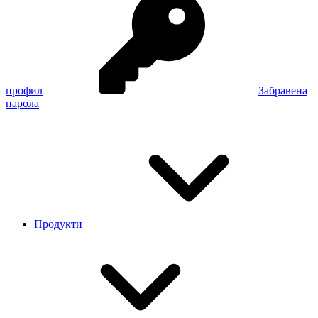
профил
Забравена
парола
Продукти