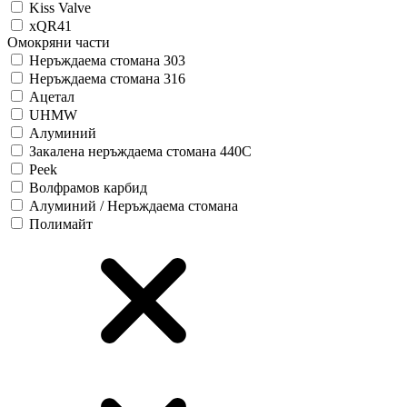
Kiss Valve
xQR41
Омокряни части
Неръждаема стомана 303
Неръждаема стомана 316
Ацетал
UHMW
Алуминий
Закалена неръждаема стомана 440C
Peek
Волфрамов карбид
Алуминий / Неръждаема стомана
Полимайт