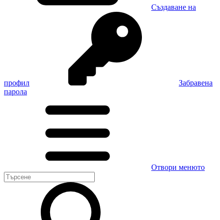
Създаване на
профил
Забравена
парола
Отвори менюто