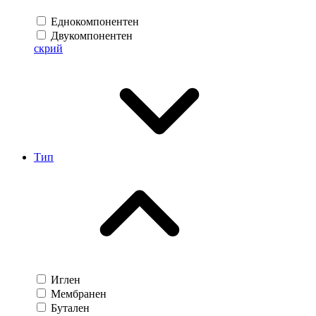
Еднокомпонентен
Двукомпонентен
скрий
Тип
Иглен
Мембранен
Бутален