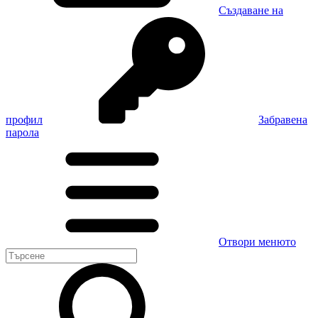
Създаване на
профил
Забравена
парола
Отвори менюто