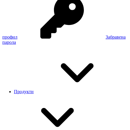
профил
Забравена
парола
Продукти