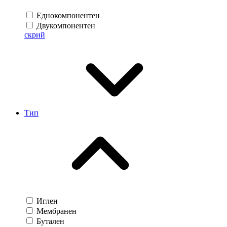
Еднокомпонентен
Двукомпонентен
скрий
Тип
Иглен
Мембранен
Бутален