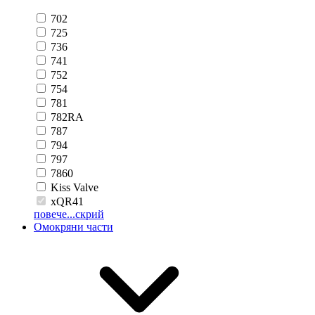
702
725
736
741
752
754
781
782RA
787
794
797
7860
Kiss Valve
xQR41
повече...
скрий
Омокряни части