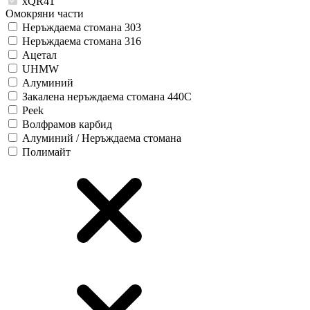
xQR41
Омокряни части
Неръждаема стомана 303
Неръждаема стомана 316
Ацетал
UHMW
Алуминий
Закалена неръждаема стомана 440C
Peek
Волфрамов карбид
Алуминий / Неръждаема стомана
Полимайт