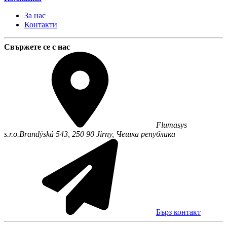
За нас
Контакти
Свържете се с нас
Flumasys
s.r.o.
Brandýská 543,
250 90
Jirny
,
Чешка република
Бърз контакт