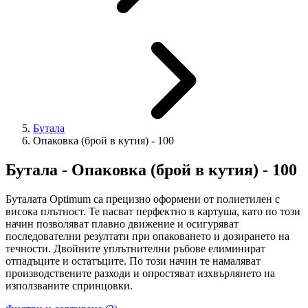
Бутала
Опаковка (брой в кутия) - 100
Бутала - Опаковка (брой в кутия) - 100
Буталата Optimum са прецизно оформени от полиетилен с
висока плътност. Те пасват перфектно в картуша, като по този
начин позволяват плавно движение и осигуряват
последователни резултати при опаковането и дозирането на
течности. Двойните уплътнителни ръбове елиминират
отпадъците и остатъците. По този начин те намаляват
производствените разходи и опростяват изхвърлянето на
използваните
спринцовки
.