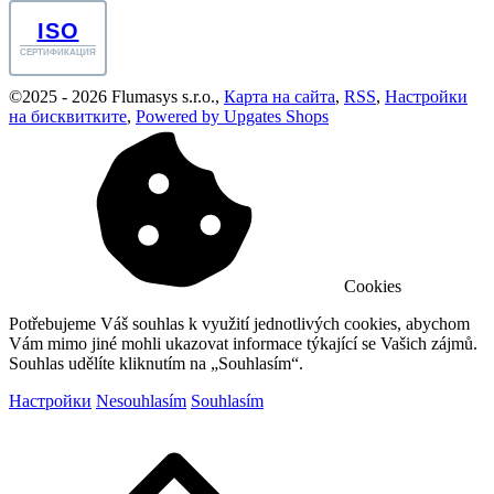
ISO
СЕРТИФИКАЦИЯ
©
2025 -
2026
Flumasys s.r.o.
,
Карта на сайта
,
RSS
,
Настройки
на бисквитките
,
Powered by Upgates Shops
Cookies
Potřebujeme Váš souhlas k využití jednotlivých cookies, abychom
Vám mimo jiné mohli ukazovat informace týkající se Vašich zájmů.
Souhlas udělíte kliknutím na „Souhlasím“.
Настройки
Nesouhlasím
Souhlasím