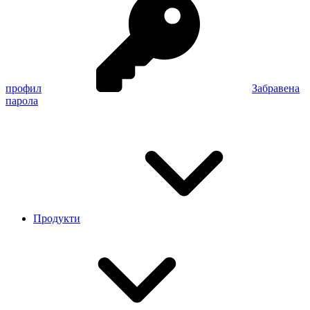
профил
Забравена
парола
Продукти