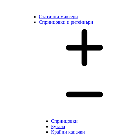
Статични миксери
Cпринцовки и ритейнъри
Cпринцовки
Бутала
Крайни капачки