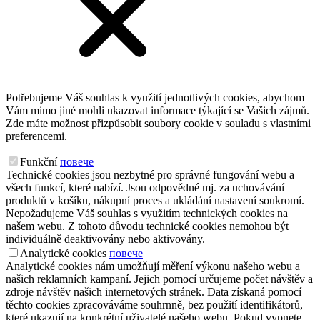
Potřebujeme Váš souhlas k využití jednotlivých cookies, abychom
Vám mimo jiné mohli ukazovat informace týkající se Vašich zájmů.
Zde máte možnost přizpůsobit soubory cookie v souladu s vlastními
preferencemi.
Funkční
повече
Technické cookies jsou nezbytné pro správné fungování webu a
všech funkcí, které nabízí. Jsou odpovědné mj. za uchovávání
produktů v košíku, nákupní proces a ukládání nastavení soukromí.
Nepožadujeme Váš souhlas s využitím technických cookies na
našem webu. Z tohoto důvodu technické cookies nemohou být
individuálně deaktivovány nebo aktivovány.
Analytické cookies
повече
Analytické cookies nám umožňují měření výkonu našeho webu a
našich reklamních kampaní. Jejich pomocí určujeme počet návštěv a
zdroje návštěv našich internetových stránek. Data získaná pomocí
těchto cookies zpracováváme souhrnně, bez použití identifikátorů,
které ukazují na konkrétní uživatelé našeho webu. Pokud vypnete