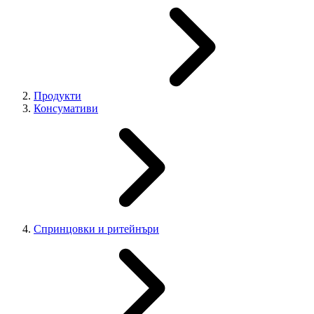
Продукти
Консумативи
Cпринцовки и ритейнъри