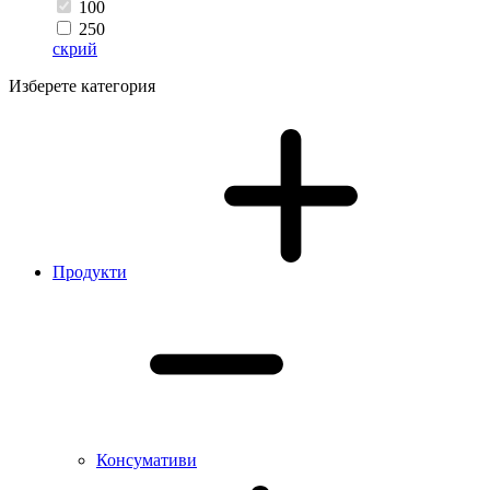
100
250
скрий
Изберете категория
Продукти
Консумативи