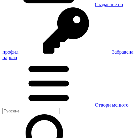
Създаване на
профил
Забравена
парола
Отвори менюто