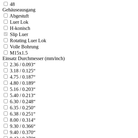
48
Gehäuseausgang
Abgestuft
Luer Lok
H-konisch
Slip Luer
Rotating Luer Lok
Volle Bohrung
M15x1.5
Einsatz Durchmesser (mm/inch)
2.36 / 0.093“
3.18 / 0.125“
4.75 / 0.187“
4.80 / 0.189“
5.16 / 0.203“
5.40 / 0.213“
6.30 / 0.248“
6.35 / 0.250“
6.38 / 0.251“
8.00 / 0.314“
9.30 / 0.366“
9.40 / 0.370“