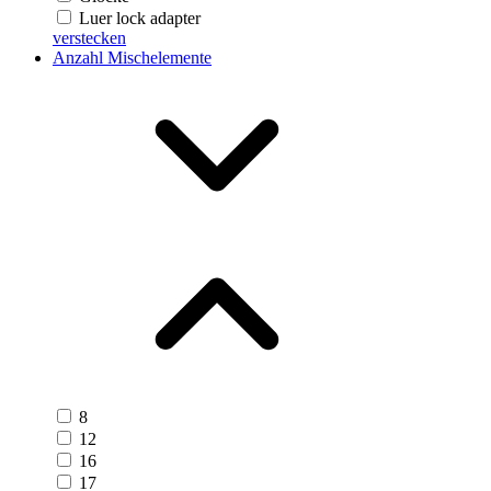
Luer lock adapter
verstecken
Anzahl Mischelemente
8
12
16
17