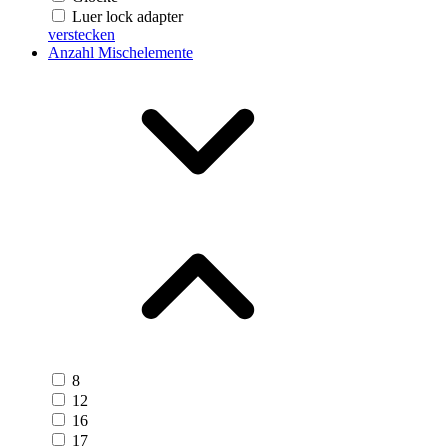
Luer lock adapter
verstecken
Anzahl Mischelemente
8
12
16
17