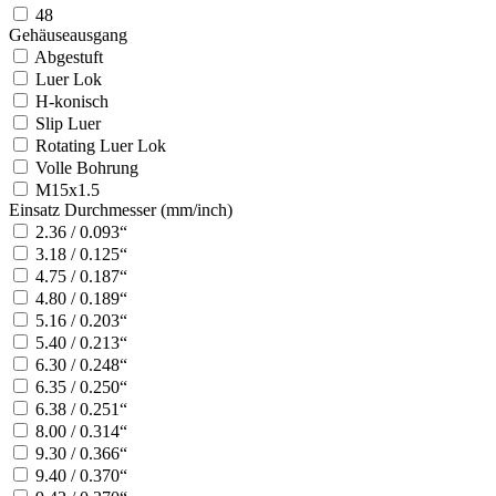
48
Gehäuseausgang
Abgestuft
Luer Lok
H-konisch
Slip Luer
Rotating Luer Lok
Volle Bohrung
M15x1.5
Einsatz Durchmesser (mm/inch)
2.36 / 0.093“
3.18 / 0.125“
4.75 / 0.187“
4.80 / 0.189“
5.16 / 0.203“
5.40 / 0.213“
6.30 / 0.248“
6.35 / 0.250“
6.38 / 0.251“
8.00 / 0.314“
9.30 / 0.366“
9.40 / 0.370“