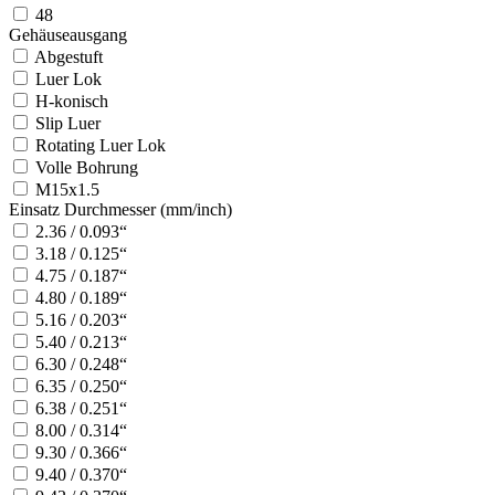
48
Gehäuseausgang
Abgestuft
Luer Lok
H-konisch
Slip Luer
Rotating Luer Lok
Volle Bohrung
M15x1.5
Einsatz Durchmesser (mm/inch)
2.36 / 0.093“
3.18 / 0.125“
4.75 / 0.187“
4.80 / 0.189“
5.16 / 0.203“
5.40 / 0.213“
6.30 / 0.248“
6.35 / 0.250“
6.38 / 0.251“
8.00 / 0.314“
9.30 / 0.366“
9.40 / 0.370“