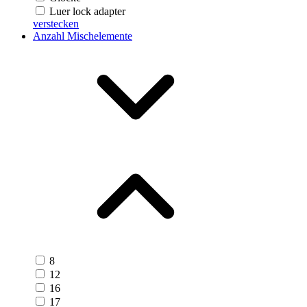
Luer lock adapter
verstecken
Anzahl Mischelemente
8
12
16
17