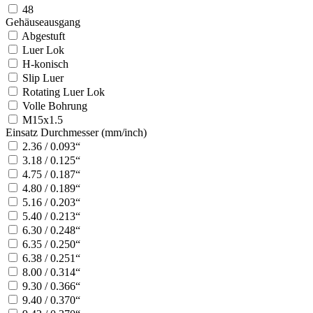
48
Gehäuseausgang
Abgestuft
Luer Lok
H-konisch
Slip Luer
Rotating Luer Lok
Volle Bohrung
M15x1.5
Einsatz Durchmesser (mm/inch)
2.36 / 0.093“
3.18 / 0.125“
4.75 / 0.187“
4.80 / 0.189“
5.16 / 0.203“
5.40 / 0.213“
6.30 / 0.248“
6.35 / 0.250“
6.38 / 0.251“
8.00 / 0.314“
9.30 / 0.366“
9.40 / 0.370“