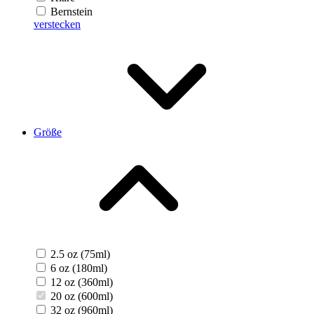
Bernstein
verstecken
Größe
2.5 oz (75ml)
6 oz (180ml)
12 oz (360ml)
20 oz (600ml)
32 oz (960ml)