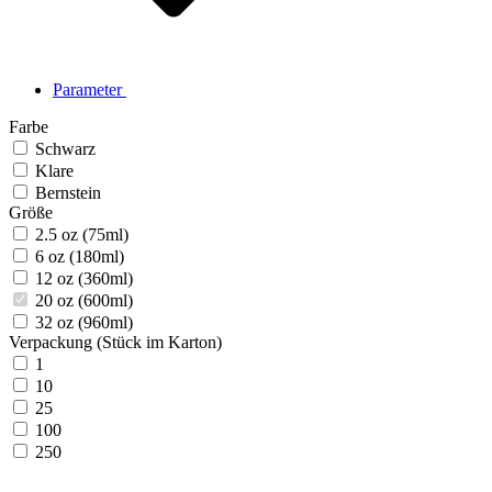
Parameter
Farbe
Schwarz
Klare
Bernstein
Größe
2.5 oz (75ml)
6 oz (180ml)
12 oz (360ml)
20 oz (600ml)
32 oz (960ml)
Verpackung (Stück im Karton)
1
10
25
100
250