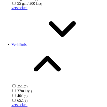
55 gal / 200 L
(3)
verstecken
Verhältnis
25:1
(5)
37m 1s
(1)
40:1
(5)
65:1
(1)
verstecken