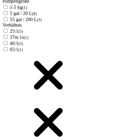
Pumpengröße
1-5 kg
(1)
5 gal / 20 L
(8)
55 gal / 200 L
(3)
Verhältnis
25:1
(5)
37m 1s
(1)
40:1
(5)
65:1
(1)