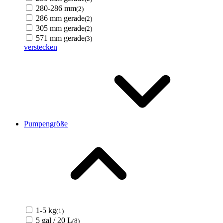
280-286 mm
(2)
286 mm gerade
(2)
305 mm gerade
(2)
571 mm gerade
(3)
verstecken
Pumpengröße
1-5 kg
(1)
5 gal / 20 L
(8)