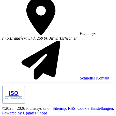
Flumasys
s.r.o.
Brandýská 543,
250 90
Jirny
,
Tschechien
Schneller Kontakt
ISO
ZERTIFIZIERUNG
©
2025 -
2026
Flumasys s.r.o.
,
Sitemap
,
RSS
,
Cookie-Einstellungen
,
Powered by Upgates Shops