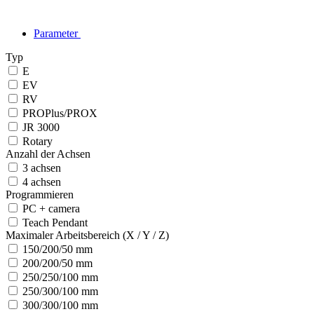
Parameter
Typ
E
EV
RV
PROPlus/PROX
JR 3000
Rotary
Anzahl der Achsen
3 achsen
4 achsen
Programmieren
PC + camera
Teach Pendant
Maximaler Arbeitsbereich (X / Y / Z)
150/200/50 mm
200/200/50 mm
250/250/100 mm
250/300/100 mm
300/300/100 mm