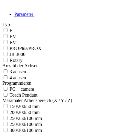
Parameter
Typ
E
EV
RV
PROPlus/PROX
JR 3000
Rotary
Anzahl der Achsen
3 achsen
4 achsen
Programmieren
PC + camera
Teach Pendant
Maximaler Arbeitsbereich (X / Y / Z)
150/200/50 mm
200/200/50 mm
250/250/100 mm
250/300/100 mm
300/300/100 mm