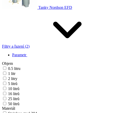
Tanky Nordson EFD
Filtry a řazení (2)
Parametr
Objem
0.5 litru
1 litr
2 litry
5 litrů
10 litrů
16 litrů
25 litrů
50 litrů
Materiál