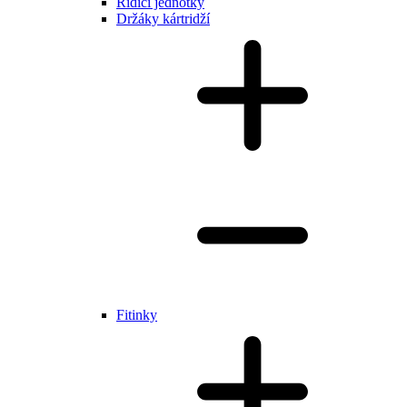
Řídící jednotky
Držáky kártridží
Fitinky