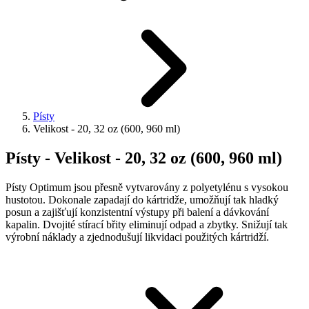
Písty
Velikost - 20, 32 oz (600, 960 ml)
Písty - Velikost - 20, 32 oz (600, 960 ml)
Písty Optimum jsou přesně vytvarovány z polyetylénu s vysokou
hustotou. Dokonale zapadají do kártridže, umožňují tak hladký
posun a zajišťují konzistentní výstupy při balení a dávkování
kapalin. Dvojité stírací břity eliminují odpad a zbytky. Snižují tak
výrobní náklady a zjednodušují likvidaci použitých kártridží.