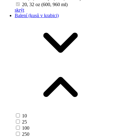
20, 32 oz (600, 960 ml)
skrýt
Balení (kusů v krabici)
10
25
100
250