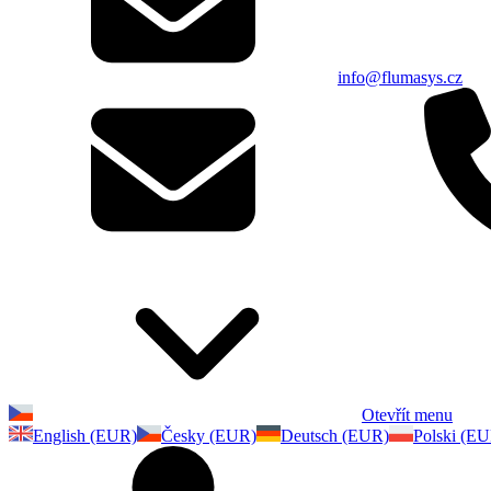
info@flumasys.cz
Otevřít menu
English (EUR)
Česky (EUR)
Deutsch (EUR)
Polski (E