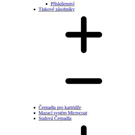
Příslušenství
Tlakové zásobníky
Čerpadla pro kartridže
Mazací systém Microcoat
Sudová Čerpadla