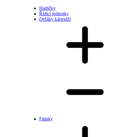
Hadičky
Řídící jednotky
Držáky kártridží
Fitinky