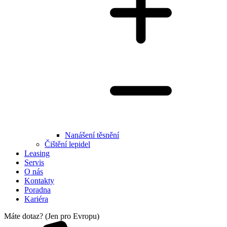
Nanášení těsnění
Čištění lepidel
Leasing
Servis
O nás
Kontakty
Poradna
Kariéra
Máte dotaz? (Jen pro Evropu)