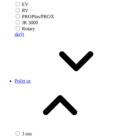
EV
RV
PROPlus/PROX
JR 3000
Rotary
skrýt
Počet os
3 osy